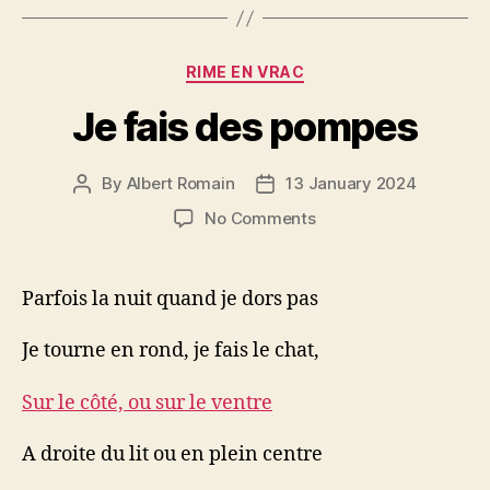
Categories
RIME EN VRAC
Je fais des pompes
By
Albert Romain
13 January 2024
Post
Post
author
date
on
No Comments
Je
fais
des
Parfois la nuit quand je dors pas
pompes
Je tourne en rond, je fais le chat,
Sur le côté, ou sur le ventre
A droite du lit ou en plein centre