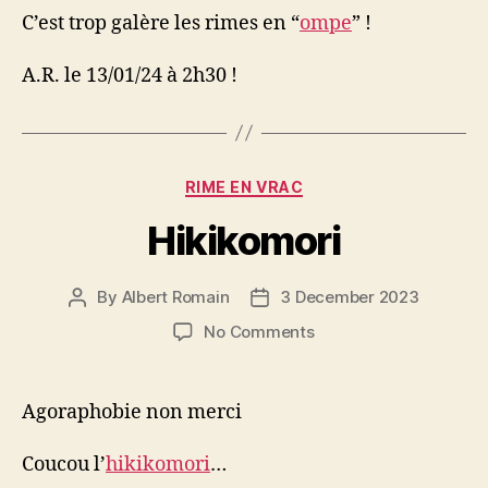
C’est trop galère les rimes en “
ompe
” !
A.R. le 13/01/24 à 2h30 !
Categories
RIME EN VRAC
Hikikomori
By
Albert Romain
3 December 2023
Post
Post
author
date
on
No Comments
Hikikomori
Agoraphobie non merci
Coucou l’
hikikomori
…