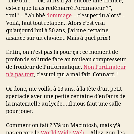
“bhè oui…” “ok, alors il ya encore une chance,
est-ce que tu as redémarré l’ordinateur ?”,
“oui”… “ ah bhè
dommage
… c’est perdu alors”…
Voilà, faut tout retaper… Alors c’est vrai
qu’aujourd’hui à 50 ans, j’ai une certaine
aisance sur un clavier… Mais à quel prix !
Enfin, on n’est pas là pour ça : ce moment de
profonde solitude face au rouleau compresseur
de froideur de l’informatique.
Non l’ordinateur
n’a pas tort
, c’est toi qui a mal fait. Connard !
Or donc, me voilà, à 13 ans, à la tête d’un petit
spectacle avec une petite centaine d’enfants de
la maternelle au lycée… Il nous faut une salle
pour jouer.
Comment on fait ? Y’à un Macintosh, mais y’à
pas encore le
World Wide Web
… Allez, zou, les