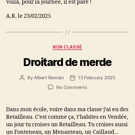
Voilà, pour la journée, il est paré !
A.R. le 23/02/2025
Categories
NON CLASSÉ
Droitard de merde
By
Albert Romain
13 February 2025
Post
Post
author
date
on
No Comments
Droitard
de
merde
Dans mon école, voire dans ma classe j’ai eu des
Retailleau. C’est comme ça, t’habites en Vendée,
un jour tu croises un Retailleau. Tu croises aussi
un Fonteneau, un Menanteau, un Caillaud…