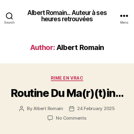
Albert Romain... Auteur à ses
heures retrouvées
Search
Menu
Author:
Albert Romain
Categories
RIME EN VRAC
Routine Du Ma(r)(t)in…
By
Albert Romain
24 February 2025
Post
Post
author
date
on
No Comments
Routine
Du