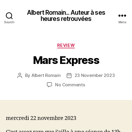
Albert Romain... Auteur à ses
heures retrouvées
Search
Menu
Categories
REVIEW
Mars Express
By
Albert Romain
23 November 2023
Post
Post
author
date
on
No Comments
Mars
Express
mercredi 22 novembre 2023