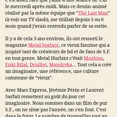
C’est assez rare que j’aille à une séance de 13h
le mercredi après-midi. Mais ce dessin-animé
réalisé par la même équipe que “
The Last Man
”
(à voir sur TV slash), me titillait depuis 5 ou 6
mois quand j’avais entendu parler de sa sortie.
Il y a de cela 3 ans environ, ils ont ressorti le
magazine
Metal hurlant
, ce vieux fanzine qui a
inspiré tant de créateurs de bd et de fans de S.F.
en tout genre. Metal Hurlant c’était
Moebius
,
Enki Bilal
,
Druillet
,
Mandryka
… Tout cela a créé
un imaginaire, une référence, une culture
commune de “vieux”.
Avec Mars Express, Jérémie Périn et Laurent
Sarfati remettent au goût du jour cet
imaginaire. Nous sommes dans un film de pur
S.F., on ne situe pas l’année, on s’en fout. C’est
dans le futur. Le nombre de trouvailles tout au