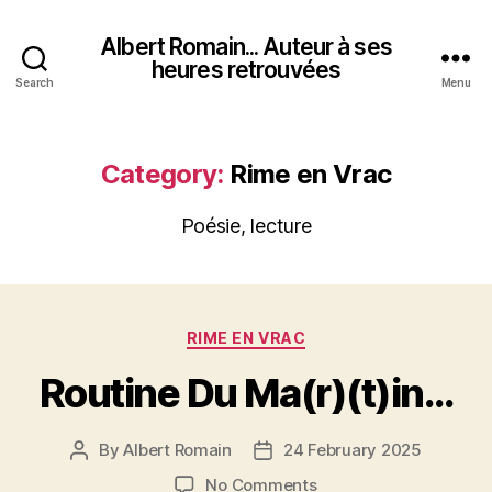
Albert Romain... Auteur à ses
heures retrouvées
Search
Menu
Category:
Rime en Vrac
Poésie, lecture
Categories
RIME EN VRAC
Routine Du Ma(r)(t)in…
By
Albert Romain
24 February 2025
Post
Post
author
date
on
No Comments