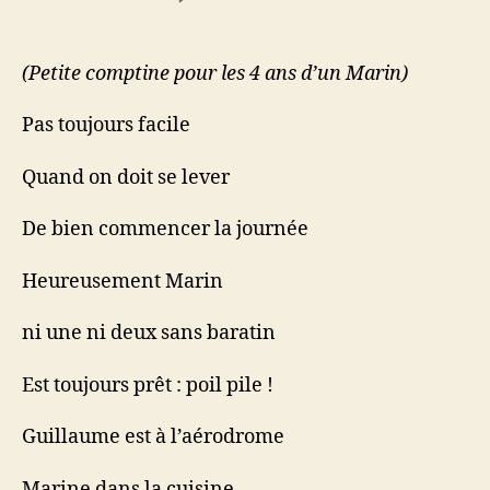
Routine
Du
Ma(r)
(Petite comptine pour les 4 ans d’un Marin)
(t)in…
Pas toujours facile
Quand on doit se lever
De bien commencer la journée
Heureusement Marin
ni une ni deux sans baratin
Est toujours prêt : poil pile !
Guillaume est à l’aérodrome
Marine dans la cuisine