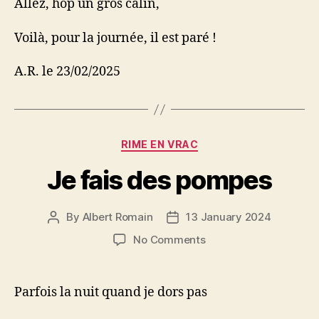
Allez, hop un gros câlin,
Voilà, pour la journée, il est paré !
A.R. le 23/02/2025
Categories
RIME EN VRAC
Je fais des pompes
By
Albert Romain
13 January 2024
Post
Post
author
date
on
No Comments
Je
fais
des
Parfois la nuit quand je dors pas
pompes